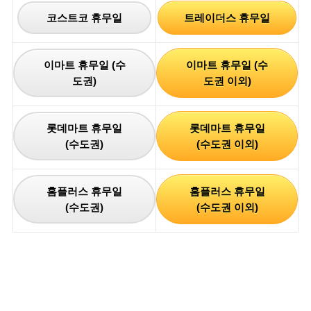
코스트코 휴무일
트레이더스 휴무일
이마트 휴무일 (수
이마트 휴무일 (수
도권)
도권 이외)
롯데마트 휴무일
롯데마트 휴무일
(수도권)
(수도권 이외)
홈플러스 휴무일
홈플러스 휴무일
(수도권)
(수도권 이외)