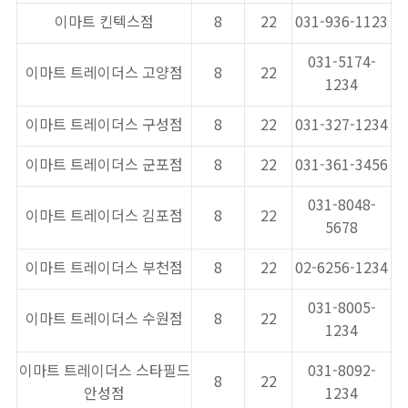
이마트 킨텍스점
8
22
031-936-1123
031-5174-
이마트 트레이더스 고양점
8
22
1234
이마트 트레이더스 구성점
8
22
031-327-1234
이마트 트레이더스 군포점
8
22
031-361-3456
031-8048-
이마트 트레이더스 김포점
8
22
5678
이마트 트레이더스 부천점
8
22
02-6256-1234
031-8005-
이마트 트레이더스 수원점
8
22
1234
이마트 트레이더스 스타필드
031-8092-
8
22
안성점
1234