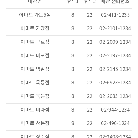
매장명
휴무1
휴무2
매장 전화번호
이마트 가든5점
8
22
02-411-1235
이마트 가양점
8
22
02-2101-1234
이마트 구로점
8
22
02-2009-1234
이마트 마포점
8
22
02-2197-1234
이마트 명일점
8
22
02-2145-1234
이마트 목동점
8
22
02-6923-1234
이마트 묵동점
8
22
02-2083-1234
이마트 미아점
8
22
02-944-1234
이마트 상봉점
8
22
02-490-1234
이마트 성수점
8
22
02-3408-1234