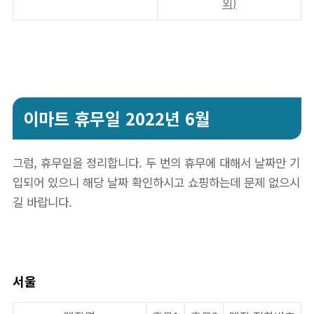
외)
이마트 휴무일 2022년 6월
그럼, 휴무일을 정리합니다. 두 번의 휴무에 대해서 날짜만 기
입되어 있으니 해당 날짜 확인하시고 쇼핑하는데 문제 없으시
길 바랍니다.
서울