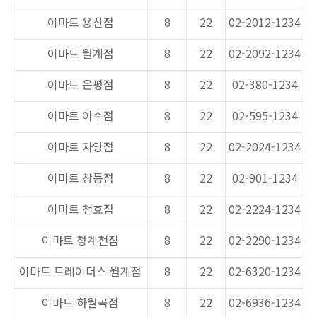
이마트 용산점
8
22
02-2012-1234
이마트 월계점
8
22
02-2092-1234
이마트 은평점
8
22
02-380-1234
이마트 이수점
8
22
02-595-1234
이마트 자양점
8
22
02-2024-1234
이마트 창동점
8
22
02-901-1234
이마트 천호점
8
22
02-2224-1234
이마트 청계천점
8
22
02-2290-1234
이마트 트레이더스 월계점
8
22
02-6320-1234
이마트 하월곡점
8
22
02-6936-1234