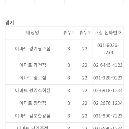
경기
매장명
휴무1
휴무2
매장 전화번호
031-8026-
이마트 경기광주점
8
22
1234
이마트 과천점
8
22
02-6445-4123
이마트 광교점
8
22
031-328-9123
이마트 광명소하점
8
22
02-6918-1234
이마트 광명점
8
22
02-2676-1234
이마트 김포한강점
8
22
031-990-7123
이마트 남양주점
8
22
031-590-1234