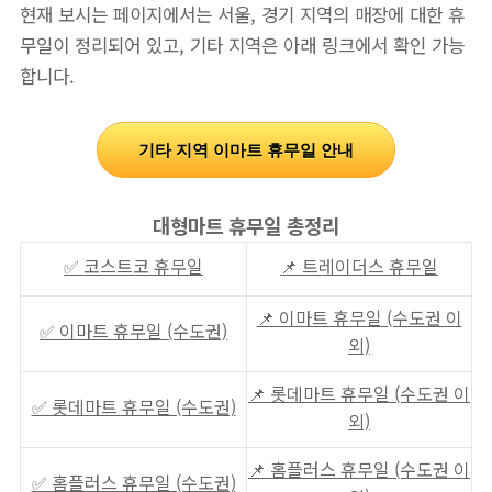
현재 보시는 페이지에서는 서울, 경기 지역의 매장에 대한 휴
무일이 정리되어 있고, 기타 지역은 아래 링크에서 확인 가능
합니다.
기타 지역 이마트 휴무일 안내
대형마트 휴무일 총정리
✅ 코스트코 휴무일
📌 트레이더스 휴무일
📌 이마트 휴무일 (수도권 이
✅ 이마트 휴무일 (수도권)
외)
📌 롯데마트 휴무일 (수도권 이
✅ 롯데마트 휴무일 (수도권)
외)
📌 홈플러스 휴무일 (수도권 이
✅ 홈플러스 휴무일 (수도권)