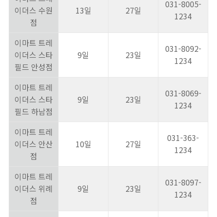
031-8005-
이더스 수원
13일
27일
1234
점
이마트 트레
031-8092-
이더스 스타
9일
23일
1234
필드 안성점
이마트 트레
031-8069-
이더스 스타
9일
23일
1234
필드 하남점
이마트 트레
031-363-
이더스 안산
10일
27일
1234
점
이마트 트레
031-8097-
이더스 위례
9일
23일
1234
점