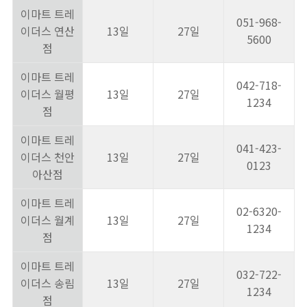
이마트 트레
051-968-
이더스 연산
13일
27일
5600
점
이마트 트레
042-718-
이더스 월평
13일
27일
1234
점
이마트 트레
041-423-
이더스 천안
13일
27일
0123
아산점
이마트 트레
02-6320-
이더스 월계
13일
27일
1234
점
이마트 트레
032-722-
이더스 송림
13일
27일
1234
점