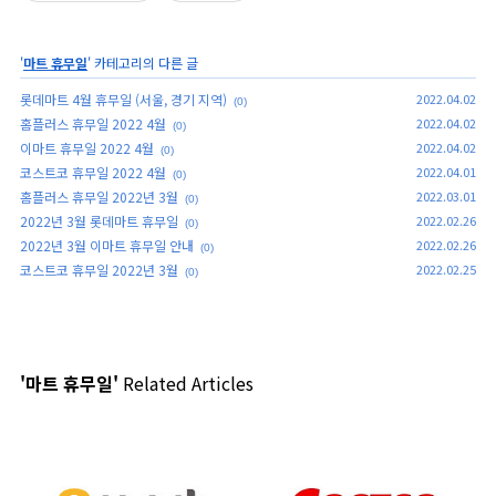
'
마트 휴무일
' 카테고리의 다른 글
롯데마트 4월 휴무일 (서울, 경기 지역)
2022.04.02
(0)
홈플러스 휴무일 2022 4월
2022.04.02
(0)
이마트 휴무일 2022 4월
2022.04.02
(0)
코스트코 휴무일 2022 4월
2022.04.01
(0)
홈플러스 휴무일 2022년 3월
2022.03.01
(0)
2022년 3월 롯데마트 휴무일
2022.02.26
(0)
2022년 3월 이마트 휴무일 안내
2022.02.26
(0)
코스트코 휴무일 2022년 3월
2022.02.25
(0)
'마트 휴무일'
Related Articles